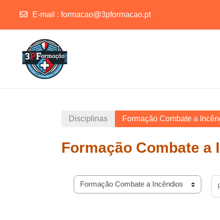
E-mail :
formacao@3pformacao.pt
Ir para o conteúdo principal
Disciplinas
Formação Combate a Incên
Formação Combate a 
Pe
Categorias de disciplinas