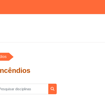
dios
Incêndios
squisar disciplinas
Pesquisar disciplinas